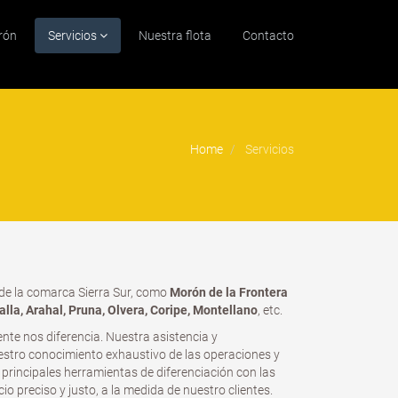
rón
Servicios
Nuestra flota
Contacto
Home
Servicios
de la comarca Sierra Sur, como
Morón de la Frontera
la, Arahal, Pruna, Olvera, Coripe, Montellano
, etc.
iente nos diferencia. Nuestra asistencia y
stro conocimiento exhaustivo de las operaciones y
 principales herramientas de diferenciación con las
o preciso y justo, a la medida de nuestro clientes.