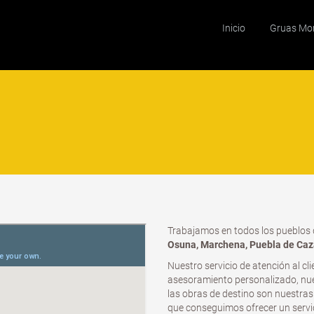
Inicio
Gruas Mo
Trabajamos en todos los pueblos 
Osuna, Marchena, Puebla de Cazal
Nuestro servicio de atención al cl
asesoramiento personalizado, nue
las obras de destino son nuestras
que conseguimos ofrecer un servici