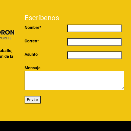
Escríbenos
Nombre*
Correo*
Caballo,
Asunto
ón de la
Mensaje